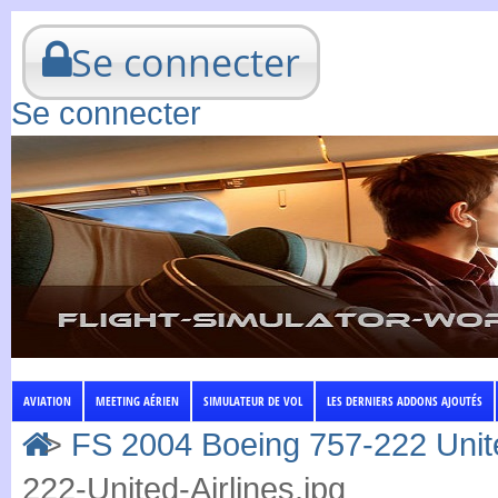
Se connecter
Se connecter
AVIATION
MEETING AÉRIEN
SIMULATEUR DE VOL
LES DERNIERS ADDONS AJOUTÉS
>
FS 2004 Boeing 757-222 Unite
222-United-Airlines.jpg