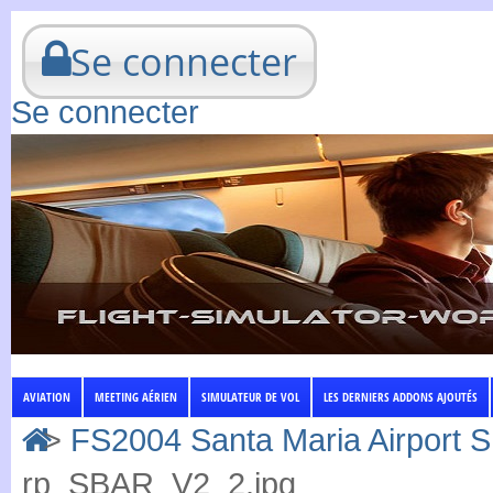
Se connecter
Se connecter
AVIATION
MEETING AÉRIEN
SIMULATEUR DE VOL
LES DERNIERS ADDONS AJOUTÉS
>
FS2004 Santa Maria Airport S
rp_SBAR_V2_2.jpg