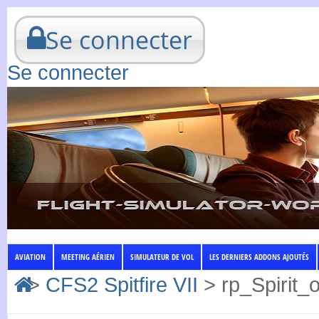
Se connecter
Se connecter
AVIATION
MEETING AÉRIEN
SIMULATEUR DE VOL
LES DERNIERS ADDONS AJOUTÉS
>
CFS2 Spitfire VII
>
rp_Spirit_