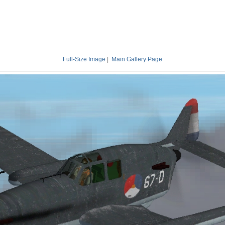
Full-Size Image
|
Main Gallery Page