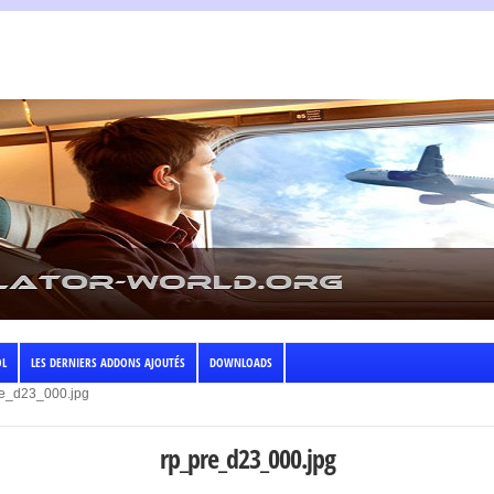
OL
LES DERNIERS ADDONS AJOUTÉS
DOWNLOADS
re_d23_000.jpg
rp_pre_d23_000.jpg