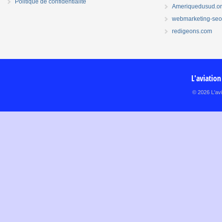
Politique de confidentialité
Ameriquedusud.o
webmarketing-seo.
redigeons.com
L'aviation
© 2026 L'avi