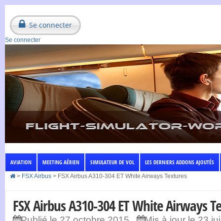
Se connecter
Se connecter
AVIATION
MEETING AÉRIEN
SIMULATEUR DE VOL
LES DERNIERS ADDONS AJOUTÉS
>
FSX Airbus
>
FSX Airbus A310-304 ET White Airways Textures
FSX Airbus A310-304 ET White Airways T
Publié le 27 octobre 2015
Mis à jour le 23 j