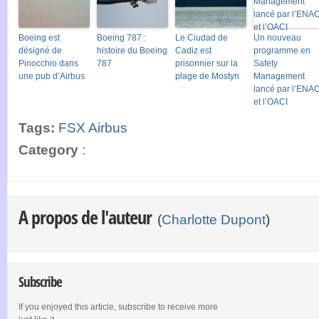
Boeing est
Boeing 787 :
Le Ciudad de
Un nouveau
désigné de
histoire du Boeing
Cadiz est
programme en
Pinocchio dans
787
prisonnier sur la
Safety
une pub d’Airbus
plage de Mostyn
Management
lancé par l’ENA
et l’OACI
Tags:
FSX Airbus
Category
:
A propos de l'auteur
(
Charlotte Dupont
)
Subscribe
If you enjoyed this article, subscribe to receive more