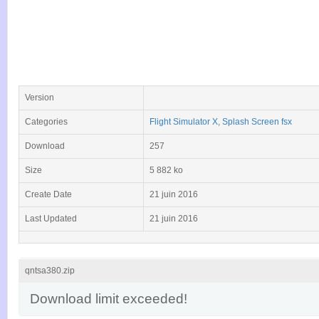
Version
Categories
Flight Simulator X
,
Splash Screen fsx
Download
257
Size
5 882 ko
Create Date
21 juin 2016
Last Updated
21 juin 2016
qntsa380.zip
Download limit exceeded!