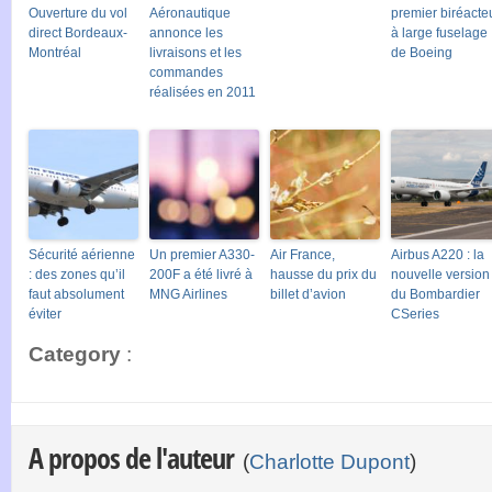
Ouverture du vol
Aéronautique
premier biréacte
direct Bordeaux-
annonce les
à large fuselage
Montréal
livraisons et les
de Boeing
commandes
réalisées en 2011
Sécurité aérienne
Un premier A330-
Air France,
Airbus A220 : la
: des zones qu’il
200F a été livré à
hausse du prix du
nouvelle version
faut absolument
MNG Airlines
billet d’avion
du Bombardier
éviter
CSeries
Category
:
A propos de l'auteur
(
Charlotte Dupont
)