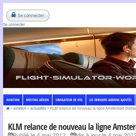
Se connecter
Se connecter
AVIATION
MEETING AÉRIEN
SIMULATEUR DE VOL
LES DERNIERS ADDONS AJOUTÉS
>
aviation
>
actualités
>
KLM relance de nouveau la ligne Amsterdam-Dallas
KLM relance de nouveau la ligne Amste
Publié le 4 mai 2012
Mis à jour le 4 mai 201