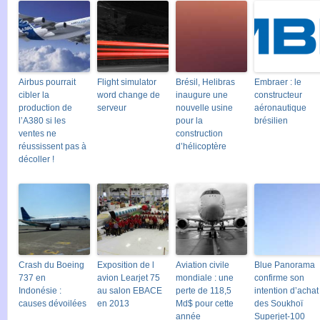
Airbus pourrait
Flight simulator
Brésil, Helibras
Embraer : le
cibler la
word change de
inaugure une
constructeur
production de
serveur
nouvelle usine
aéronautique
l’A380 si les
pour la
brésilien
ventes ne
construction
réussissent pas à
d’hélicoptère
décoller !
Crash du Boeing
Exposition de l
Aviation civile
Blue Panorama
737 en
avion Learjet 75
mondiale : une
confirme son
Indonésie :
au salon EBACE
perte de 118,5
intention d’achat
causes dévoilées
en 2013
Md$ pour cette
des Soukhoï
année
Superjet-100