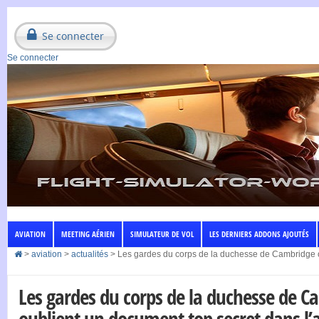
Se connecter
Se connecter
AVIATION
MEETING AÉRIEN
SIMULATEUR DE VOL
LES DERNIERS ADDONS AJOUTÉS
>
aviation
>
actualités
>
Les gardes du corps de la duchesse de Cambridge o
Les gardes du corps de la duchesse de C