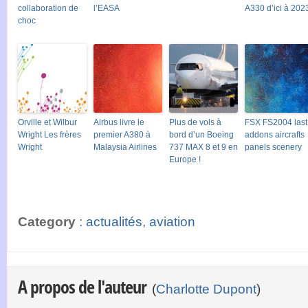
collaboration de
l’EASA
A330 d’ici à 202
choc
Orville et Wilbur
Airbus livre le
Plus de vols à
FSX FS2004 last
Wright Les frères
premier A380 à
bord d’un Boeing
addons aircrafts
Wright
Malaysia Airlines
737 MAX 8 et 9 en
panels scenery
Europe !
Category
:
actualités
,
aviation
A propos de l'auteur
(
Charlotte Dupont
)