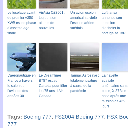
Le fuselage avant
AirAsia QZ8501 :
Un avion espion
Lufthansa
du premier A350
toujours en
américain a violé
annonce son
XWB est en phase
attente de
l’espace aérien
intention
d’assemblage
nouvelles
suédois
d’acheter la
finale
portugaise TAP
L’aéronautique en
Le Dreamliner
Tarmac Aerosave :
La navette
France à travers
B787 est au
totalement saturé
spatiale
le salon de
Canada pour fêter
à cause de la
américaine sans
l’aviation des
les 75 ans d’Air
pandémie
pilote, X-37B se
années 30
Canada
pose après une
mission de 469
jours
Tags:
Boeing 777
,
FS2004 Boeing 777
,
FSX Boe
777