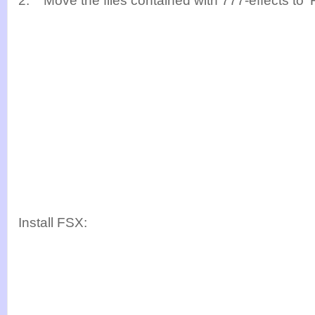
2. Move the files contained with 777-effects to '
Install FSX: