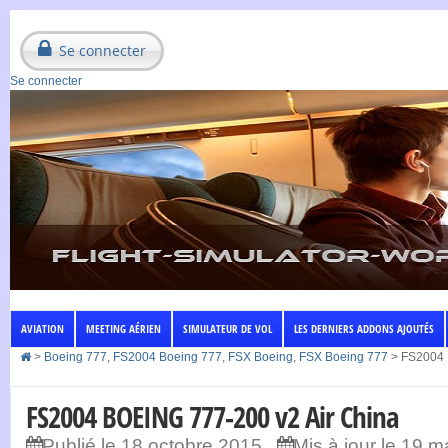
Se connecter
Se connecter
AVIATION
MEETING AÉRIEN
SIMULATEUR DE VOL
LES DERNIERS ADDONS AJOUTÉS
>
Boeing 777
,
FS2004 Boeing 777
,
FSX Boeing
,
FSX Boeing 777
>
FS2004 
FS2004 BOEING 777-200 v2 Air China
Publié le 18 octobre 2015
Mis à jour le 19 m