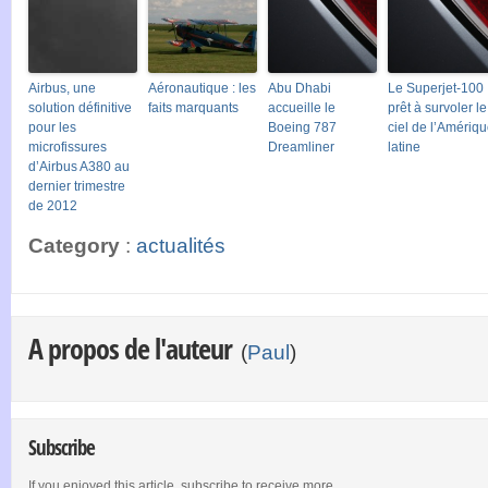
Airbus, une
Aéronautique : les
Abu Dhabi
Le Superjet-100
solution définitive
faits marquants
accueille le
prêt à survoler le
pour les
Boeing 787
ciel de l’Amériq
microfissures
Dreamliner
latine
d’Airbus A380 au
dernier trimestre
de 2012
Category
:
actualités
A propos de l'auteur
(
Paul
)
Subscribe
If you enjoyed this article, subscribe to receive more