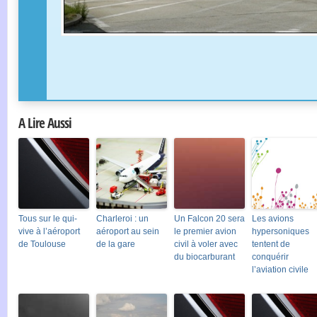
A Lire Aussi
Tous sur le qui-
Charleroi : un
Un Falcon 20 sera
Les avions
vive à l’aéroport
aéroport au sein
le premier avion
hypersoniques
de Toulouse
de la gare
civil à voler avec
tentent de
du biocarburant
conquérir
l’aviation civile